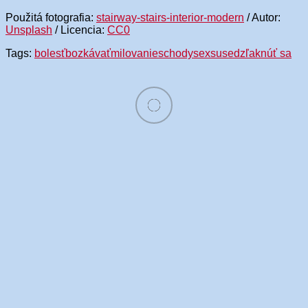
Použitá fotografia:
stairway-stairs-interior-modern
/ Autor:
Unsplash
/ Licencia:
CC0
Tags:
bolesť
bozkávať
milovanie
schody
sex
sused
zľaknúť sa