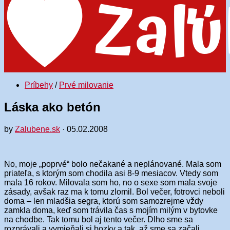
Príbehy
/
Prvé milovanie
Láska ako betón
by
Zalubene.sk
·
05.02.2008
No, moje „poprvé“ bolo nečakané a neplánované. Mala som
priateľa, s ktorým som chodila asi 8-9 mesiacov. Vtedy som
mala 16 rokov. Milovala som ho, no o sexe som mala svoje
zásady, avšak raz ma k tomu zlomil. Bol večer, fotrovci neboli
doma – len mladšia segra, ktorú som samozrejme vždy
zamkla doma, keď som trávila čas s mojím milým v bytovke
na chodbe. Tak tomu bol aj tento večer. Dlho sme sa
rozprávali a vymieňali si bozky a tak, až sme sa začali