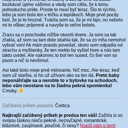
bozkávať úplne vášnivo a vtedy som cítila, že k tomu
jednoducho príde. Proste to musí byť teraz. Šlo to rýchlo,
lebo ja som bola len v tričku a teplákoch. Moje prvé pocity
boli, že je to hrozné. Tvárila som sa, že je mi fajn, no nebolo
mi to vôbec príjemné a navyše to veľmi bolelo.
Zrazu sa o poschodie nižšie otvorili dvere. Ja som sa tak
zľakla, až som sa tam dole stiahla tak, že sa zo mňa nemohol
vybrať von! Ak mám pravdu povedať, skoro som odpadla od
strachu a myšlienky, že ten niekto by vyšiel hore a nás tam
takto uvidel. Ale nakoniec to bol len sused, čo šiel von so
psom a nič si nevšimol.
Asi také bolo moje prvé milovanie. Nič moc. Ale teraz, keď
som už staršia, si ho už užívam ako sa len dá.
Preto baby
neponáhľajte sa a nerobte to v bytovke na schodoch,
lebo vám neostane na to žiadna pekná spomienka!
Cmuky.
Zaľúbený príbeh poslal/a:
Čertica
Najkrajší zaľúbený príbeh je predsa ten váš!
Zažil/a si so
svojou láskou niečo pekné, nezvyčajné, romantické,
bláznivé, zaujímavé, poučné, či sexy?
Napíš nám o tom!