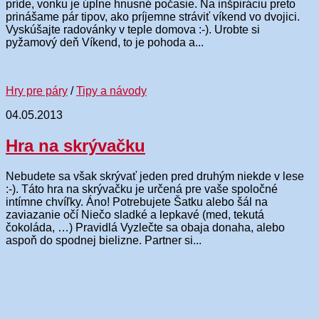
príde, vonku je úplne hnusné počasie. Na inšpiráciu preto
prinášame pár tipov, ako príjemne stráviť víkend vo dvojici.
Vyskúšajte radovánky v teple domova :-). Urobte si
pyžamový deň Víkend, to je pohoda a...
Hry pre páry
/
Tipy a návody
04.05.2013
Hra na skrývačku
Nebudete sa však skrývať jeden pred druhým niekde v lese
:-). Táto hra na skrývačku je určená pre vaše spoločné
intímne chvíľky. Áno! Potrebujete Šatku alebo šál na
zaviazanie očí Niečo sladké a lepkavé (med, tekutá
čokoláda, …) Pravidlá Vyzlečte sa obaja donaha, alebo
aspoň do spodnej bielizne. Partner si...