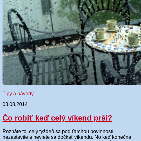
Tipy a návody
03.08.2014
Čo robiť keď celý víkend prší?
Poznáte to, celý týždeň sa pod ťarchou povinností
nezastavíte a neviete sa dočkať víkendu. No keď konečne