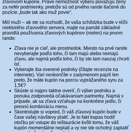
zľavovom kupóne. Práve nemožnosť výberu považujú ženy
za nefér podmienky, pretože sú od prvého rande tlačené do
pozície „bude tak ako muž povie“.
Milí muži – ak ste sa rozhodli, že vaša schôdzka bude v réžii
niektorého zľavového servera, majte na pamäti základné
pravidlá používania zľavových kupónov (nielen) na prvom
rande:
Zľava nie je cieľ, ale prostriedok. Miesto na prvé rande
nevyberajte podľa toho, či tam majú alebo nemajú
zľavu, ale najmä podľa toho, či by ste tam naozaj chceli
ísť.
Vyberajte iba overené podniky (čítajte recenzie na
internete). Vari neskončíte v zadymenom pajzli len
preto, že máte kupón na porciu vyprážaného syru za
1,5€?
Skúste si najprv taktne overiť, či výber podniku a
ponuka zodpovedá očakávaniam partnerky. Najmä v
prípade, ak sa zľava vzťahuje na konkrétne jedlo, či
presnú kombináciu menu.
Skontrolujte si vopred, či váš zľavový kupón bude v
čase vašej návštevy platiť. Je to fakt trapas hodiť
otočku pri vstupe do reštaurácie kvôli tomu, že váš
kupón momentálne neplatí a vy nie ste ochotný zaplatiť