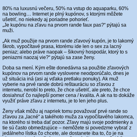
80% na luxusnú večeru, 50% na vstup do aquaparku, 60%
na bowling… Internet je plný kupónov, s ktorými môžete
ušetriť, no niekedy aj poriadne pohorieť.
„Je kupónu na zľavu na prvom rande faux pas?“ pýtajú sa
muži.
„Ak muž použije na prvom rande zľavový kupón, je to lakomý
škrob, vypočítavé prasa, ktorému ide len o sex za lacný
peniaz; alebo práve naopak – šikovný hospodár, ktorý to s
peniazmi naozaj vie?“ pýtajú sa zase ženy.
Doba sa mení. Kým ešte donedávna sa použitie zľavových
kupónov na prvom rande vyslovene neodporúčalo, dnes je
už situácia iná (asi aj vďaka pretlaku ponuky). Ak muž
vyberie na prvé rande dobrú reštauráciu so zľavou z
internetu, nerobí to preto, že chce ušetriť, ale preto, že chce
dosiahnuť čo najlepší pomer cena / kvalita. A ak na to dokáže
využiť práve zľavu z internetu, je to len jeho plus.
Ženy však môžu aj napriek tomu považovať prvé rande so
zľavou za „lacné“ a takéhoto muža za vypočítavého lakomca,
na ktorého si treba dať pozor. Zľavy majú svoje podmienky a
tie sú často obmedzujúce – nemôžete si povedzme vybrať z
jedálneho lístka čo chcete, ale dostanete iba to, čo je na