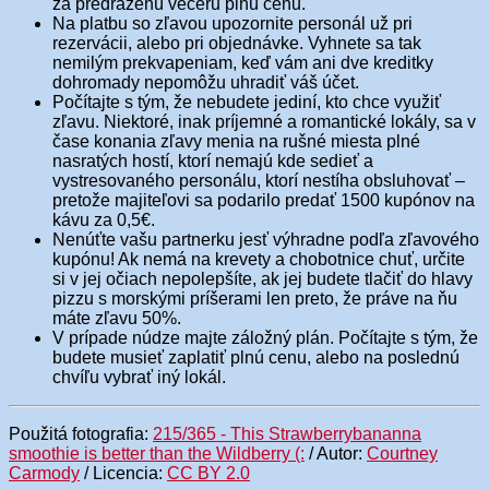
za predraženú večeru plnú cenu.
Na platbu so zľavou upozornite personál už pri
rezervácii, alebo pri objednávke. Vyhnete sa tak
nemilým prekvapeniam, keď vám ani dve kreditky
dohromady nepomôžu uhradiť váš účet.
Počítajte s tým, že nebudete jediní, kto chce využiť
zľavu. Niektoré, inak príjemné a romantické lokály, sa v
čase konania zľavy menia na rušné miesta plné
nasratých hostí, ktorí nemajú kde sedieť a
vystresovaného personálu, ktorí nestíha obsluhovať –
pretože majiteľovi sa podarilo predať 1500 kupónov na
kávu za 0,5€.
Nenúťte vašu partnerku jesť výhradne podľa zľavového
kupónu! Ak nemá na krevety a chobotnice chuť, určite
si v jej očiach nepolepšíte, ak jej budete tlačiť do hlavy
pizzu s morskými príšerami len preto, že práve na ňu
máte zľavu 50%.
V prípade núdze majte záložný plán. Počítajte s tým, že
budete musieť zaplatiť plnú cenu, alebo na poslednú
chvíľu vybrať iný lokál.
Použitá fotografia:
215/365 - This Strawberrybananna
smoothie is better than the Wildberry (:
/ Autor:
Courtney
Carmody
/ Licencia:
CC BY 2.0