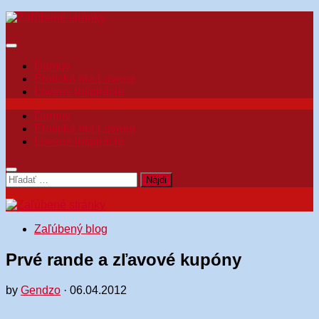
Skip
to
content
Domov
Erotická hra Loveee
Loveee inšpirácie
Domov
Erotická hra Loveee
Loveee inšpirácie
Hľadať:
Zaľúbený blog
Prvé rande a zľavové kupóny
by
Gendzo
·
06.04.2012