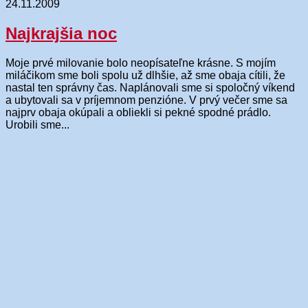
24.11.2009
Najkrajšia noc
Moje prvé milovanie bolo neopísateľne krásne. S mojím
miláčikom sme boli spolu už dlhšie, až sme obaja cítili, že
nastal ten správny čas. Naplánovali sme si spoločný víkend
a ubytovali sa v príjemnom penzióne. V prvý večer sme sa
najprv obaja okúpali a obliekli si pekné spodné prádlo.
Urobili sme...