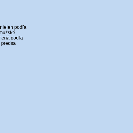
 nielen podľa
e mužské
mená podľa
e predsa