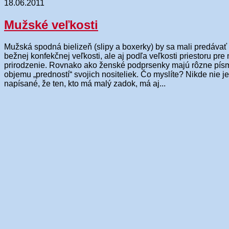
18.06.2011
Mužské veľkosti
Mužská spodná bielizeň (slipy a boxerky) by sa mali predávať
bežnej konfekčnej veľkosti, ale aj podľa veľkosti priestoru pr
prirodzenie. Rovnako ako ženské podprsenky majú rôzne pís
objemu „predností“ svojich nositeliek. Čo myslíte? Nikde nie j
napísané, že ten, kto má malý zadok, má aj...