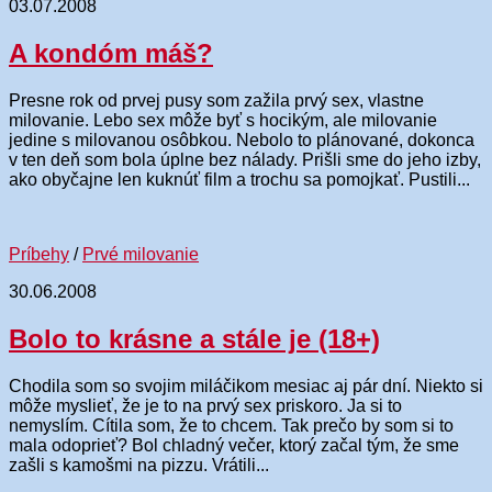
03.07.2008
A kondóm máš?
Presne rok od prvej pusy som zažila prvý sex, vlastne
milovanie. Lebo sex môže byť s hocikým, ale milovanie
jedine s milovanou osôbkou. Nebolo to plánované, dokonca
v ten deň som bola úplne bez nálady. Prišli sme do jeho izby,
ako obyčajne len kuknúť film a trochu sa pomojkať. Pustili...
Príbehy
/
Prvé milovanie
30.06.2008
Bolo to krásne a stále je (18+)
Chodila som so svojim miláčikom mesiac aj pár dní. Niekto si
môže myslieť, že je to na prvý sex priskoro. Ja si to
nemyslím. Cítila som, že to chcem. Tak prečo by som si to
mala odoprieť? Bol chladný večer, ktorý začal tým, že sme
zašli s kamošmi na pizzu. Vrátili...