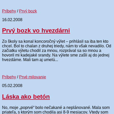
Príbehy
/
Prvý bozk
16.02.2008
Prvý bozk vo hvezdárni
Zo školy sa konal koncoročný výlet – prihlásil sa iba ten kto
chcel. Bol to chalan z druhej triedy, nám to však nevadilo. Od
začiatku výletu chodil za mnou, rozprával sa so mnou a
hovoril mi kadejaké srandy. Na výlete sme zašli aj do jednej
hvezdárne. Mali tam aj umelú...
Príbehy
/
Prvé milovanie
05.02.2008
Láska ako betón
No, moje „poprvé“ bolo nečakané a neplánované. Mala som
priateľa, s ktorým som chodila asi 8-9 mesiacov. Vtedy som