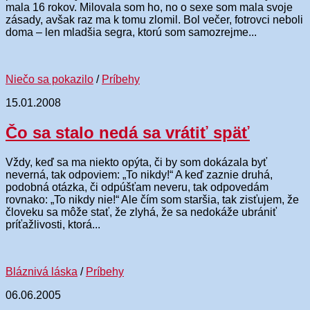
mala 16 rokov. Milovala som ho, no o sexe som mala svoje
zásady, avšak raz ma k tomu zlomil. Bol večer, fotrovci neboli
doma – len mladšia segra, ktorú som samozrejme...
Niečo sa pokazilo
/
Príbehy
15.01.2008
Čo sa stalo nedá sa vrátiť späť
Vždy, keď sa ma niekto opýta, či by som dokázala byť
neverná, tak odpoviem: „To nikdy!“ A keď zaznie druhá,
podobná otázka, či odpúšťam neveru, tak odpovedám
rovnako: „To nikdy nie!“ Ale čím som staršia, tak zisťujem, že
človeku sa môže stať, že zlyhá, že sa nedokáže ubrániť
príťažlivosti, ktorá...
Bláznivá láska
/
Príbehy
06.06.2005