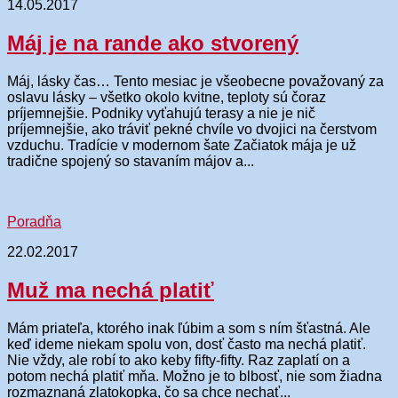
14.05.2017
Máj je na rande ako stvorený
Máj, lásky čas… Tento mesiac je všeobecne považovaný za
oslavu lásky – všetko okolo kvitne, teploty sú čoraz
príjemnejšie. Podniky vyťahujú terasy a nie je nič
príjemnejšie, ako tráviť pekné chvíle vo dvojici na čerstvom
vzduchu. Tradície v modernom šate Začiatok mája je už
tradične spojený so stavaním májov a...
Poradňa
22.02.2017
Muž ma nechá platiť
Mám priateľa, ktorého inak ľúbim a som s ním šťastná. Ale
keď ideme niekam spolu von, dosť často ma nechá platiť.
Nie vždy, ale robí to ako keby fifty-fifty. Raz zaplatí on a
potom nechá platiť mňa. Možno je to blbosť, nie som žiadna
rozmaznaná zlatokopka, čo sa chce nechať...