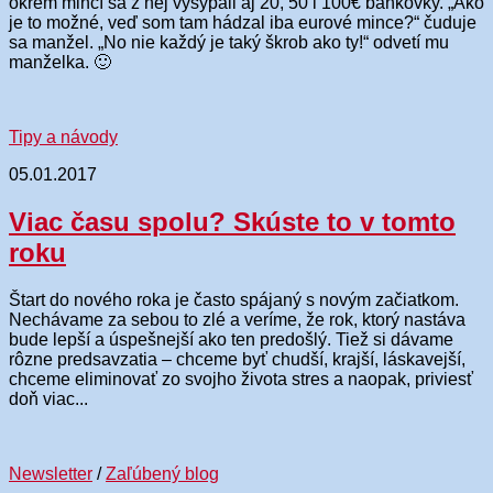
okrem mincí sa z nej vysypali aj 20, 50 i 100€ bankovky. „Ako
je to možné, veď som tam hádzal iba eurové mince?“ čuduje
sa manžel. „No nie každý je taký škrob ako ty!“ odvetí mu
manželka. 🙂
Tipy a návody
05.01.2017
Viac času spolu? Skúste to v tomto
roku
Štart do nového roka je často spájaný s novým začiatkom.
Nechávame za sebou to zlé a veríme, že rok, ktorý nastáva
bude lepší a úspešnejší ako ten predošlý. Tiež si dávame
rôzne predsavzatia – chceme byť chudší, krajší, láskavejší,
chceme eliminovať zo svojho života stres a naopak, priviesť
doň viac...
Newsletter
/
Zaľúbený blog