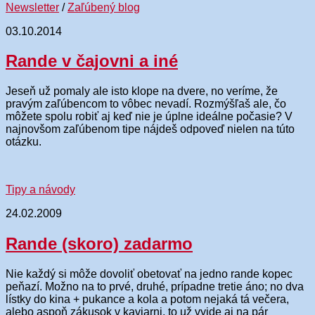
Newsletter
/
Zaľúbený blog
03.10.2014
Rande v čajovni a iné
Jeseň už pomaly ale isto klope na dvere, no veríme, že
pravým zaľúbencom to vôbec nevadí. Rozmýšľaš ale, čo
môžete spolu robiť aj keď nie je úplne ideálne počasie? V
najnovšom zaľúbenom tipe nájdeš odpoveď nielen na túto
otázku.
Tipy a návody
24.02.2009
Rande (skoro) zadarmo
Nie každý si môže dovoliť obetovať na jedno rande kopec
peňazí. Možno na to prvé, druhé, prípadne tretie áno; no dva
lístky do kina + pukance a kola a potom nejaká tá večera,
alebo aspoň zákusok v kaviarni, to už vyjde aj na pár